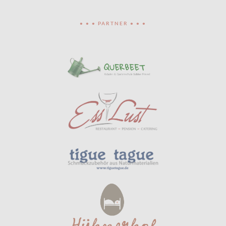
• • • PARTNER • • •