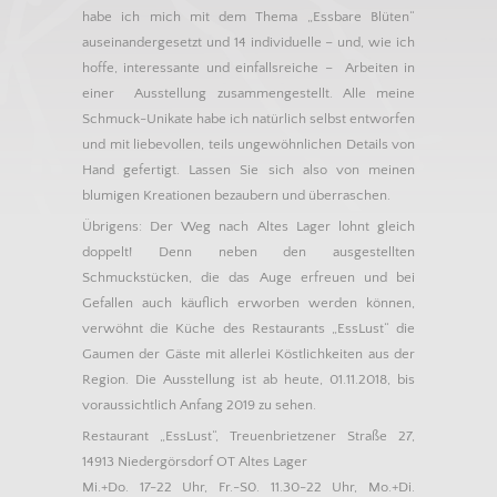
habe ich mich mit dem Thema „Essbare Blüten“
auseinandergesetzt und 14 individuelle – und, wie ich
hoffe, interessante und einfallsreiche – Arbeiten in
einer Ausstellung zusammengestellt. Alle meine
Schmuck-Unikate habe ich natürlich selbst entworfen
und mit liebevollen, teils ungewöhnlichen Details von
Hand gefertigt. Lassen Sie sich also von meinen
blumigen Kreationen bezaubern und überraschen.
Übrigens: Der Weg nach Altes Lager lohnt gleich
doppelt! Denn neben den ausgestellten
Schmuckstücken, die das Auge erfreuen und bei
Gefallen auch käuflich erworben werden können,
verwöhnt die Küche des Restaurants „EssLust“ die
Gaumen der Gäste mit allerlei Köstlichkeiten aus der
Region. Die Ausstellung ist ab heute, 01.11.2018, bis
voraussichtlich Anfang 2019 zu sehen.
Restaurant „EssLust“, Treuenbrietzener Straße 27,
14913 Niedergörsdorf OT Altes Lager
Mi.+Do. 17-22 Uhr, Fr.-S0. 11.30-22 Uhr, Mo.+Di.