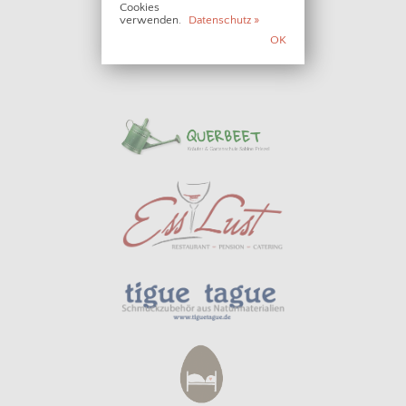
Cookies
verwenden.
Datenschutz »
OK
• • • PARTNER • • •